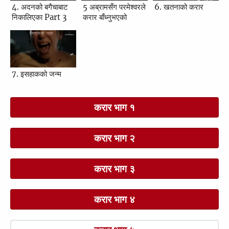
4. अदनको बगैचाबाट
5 अब्रामसँग परमेश्‍वरले
6. खतनाको करार
निकालिएका Part 3
करार बाँध्‍नुभएको
7. इसहाकको जन्म
करार भाग १
करार भाग २
करार भाग ३
करार भाग ४