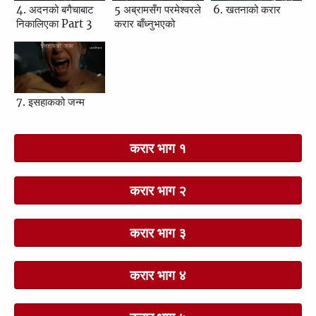
4. अदनको बगैचाबाट
5 अब्रामसँग परमेश्‍वरले
6. खतनाको करार
निकालिएका Part 3
करार बाँध्‍नुभएको
7. इसहाकको जन्म
करार भाग १
करार भाग २
करार भाग ३
करार भाग ४