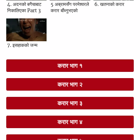
4. अदनको बगैचाबाट
5 अब्रामसँग परमेश्‍वरले
6. खतनाको करार
निकालिएका Part 3
करार बाँध्‍नुभएको
7. इसहाकको जन्म
करार भाग १
करार भाग २
करार भाग ३
करार भाग ४