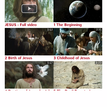
JESUS - Full video
1 The Beginning
3:42
2:15
2 Birth of Jesus
3 Childhood of Jesus
3:47
2:22
4 Baptism of Jesus by John
5 The Devil Tempts Jesus
3:07
1:02