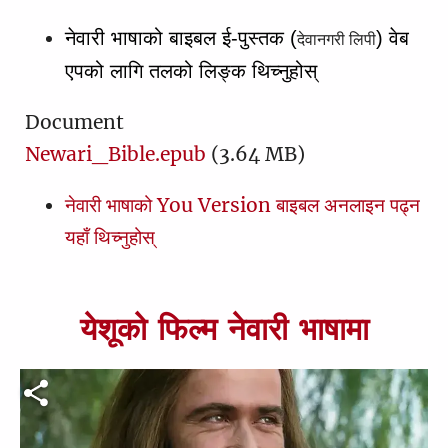
यहूदा
1
नेवारी भाषाको बाइबल ई-पुस्तक (
) वेब 
देवानगरी लिपी
प्रकाश
1
एपको लागि तलको लिङ्क थिच्नुहोस् 
1
2
3
4
5
6
7
8
9
10
11
12
13
14
15
16
17
18
19
20
Document
Newari_Bible.epub
(3.64 MB)
21
22
नेवारी भाषाको You Version बाइबल अनलाइन पढ्न
यहाँ थिच्नुहोस्
येशूको फिल्म नेवारी भाषामा