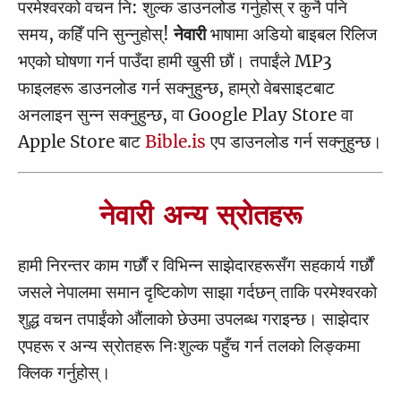
परमेश्वरको वचन नि: शुल्क डाउनलोड गर्नुहोस् र कुनै पनि
यूहन्‍ना
11
1
12
2
13
3
14
4
15
5
16
6
7
8
9
10
समय, कहिँ पनि सुन्नुहोस्!
नेवारी
भाषामा अडियो बाइबल रिलिज
प्रेरित
11
1
12
2
13
3
14
4
15
5
16
6
17
7
18
8
19
9
20
10
भएको घोषणा गर्न पाउँदा हामी खुसी छौं। तपाईंले MP3
रोमी
21
11
1
22
12
2
23
13
3
24
14
4
15
5
16
6
17
7
18
8
19
9
20
10
फाइलहरू डाउनलोड गर्न सक्नुहुन्छ, हाम्रो वेबसाइटबाट
अनलाइन सुन्न सक्नुहुन्छ, वा Google Play Store वा
१ कोरिन्‍थी
21
11
1
12
2
13
3
14
4
15
5
16
6
17
7
18
8
19
9
20
10
Apple Store बाट
Bible.is
एप डाउनलोड गर्न सक्नुहुन्छ।
२ कोरिन्थी
21
11
1
22
12
2
23
13
3
24
14
4
25
15
5
26
16
6
27
7
28
8
9
10
गलाती
11
1
12
2
13
3
14
4
15
5
16
6
7
8
9
10
नेवारी अन्य स्रोतहरू
एफिसी
11
1
12
2
13
3
4
5
6
हामी निरन्तर काम गर्छौं र विभिन्न साझेदारहरूसँग सहकार्य गर्छौं
फिलिप्‍पी
1
2
3
4
5
6
जसले नेपालमा समान दृष्टिकोण साझा गर्दछन् ताकि परमेश्वरको
कलस्‍सी
1
2
3
4
शुद्ध वचन तपाईंको औंलाको छेउमा उपलब्ध गराइन्छ। साझेदार
१ थे‍सलोनिकी
1
2
3
4
एपहरू र अन्य स्रोतहरू निःशुल्क पहुँच गर्न तलको लिङ्कमा
क्लिक गर्नुहोस्।
२ थेसलोनिकी
1
2
3
4
5