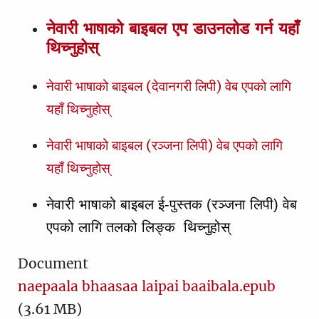
१ तिमोथी
1
2
3
नेवारी भाषाको बाइबल एप डाउनलोड गर्न यहाँ
२ तिमोथी
1
2
3
4
5
6
थिच्नुहोस्
तीतस
1
2
3
4
नेवारी भाषाको बाइबल (देवानगरी लिपी) वेब एपको लागि
फिलेमोन
1
2
3
यहाँ थिच्नुहोस्
हिब्रू
1
नेवारी भाषाको बाइबल (रञ्जना लिपी) वेब एपको लागि
याकूब
1
2
3
4
5
6
7
8
9
10
यहाँ थिच्नुहोस्
१ पत्रुस
11
1
12
2
13
3
4
5
नेवारी भाषाको बाइबल ई-पुस्तक (रञ्जना लिपी) वेब 
२ पत्रुस
1
2
3
4
5
एपको लागि तलको लिङ्क  थिच्नुहोस् 
१ यूहन्‍ना
1
2
3
२ यूहन्‍ना
1
2
3
4
5
Document
naepaala bhaasaa laipai baaibala.epub
३ यूहन्‍ना
1
(3.61 MB)