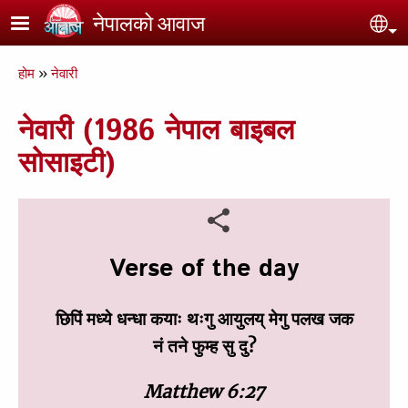
Skip to main content
नेपालको आवाज
Se
Breadcrumb
होम
नेवारी
नेवारी (1986 नेपाल बाइबल
सोसाइटी)
Verse of the day
छिपिं मध्‍ये धन्‍धा कयाः थःगु आयुलय्‌ मेगु पलख जक
नं तने फुम्‍ह सु दु?
Matthew 6:27