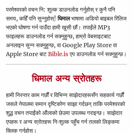
लुका
1
2
3
4
5
6
7
8
9
10
परमेश्वरको वचन नि: शुल्क डाउनलोड गर्नुहोस् र कुनै पनि
युहान्‍ना
11
1
12
2
13
3
14
4
15
5
16
6
7
8
9
10
समय, कहिँ पनि सुन्नुहोस्!
धिमाल
भाषामा अडियो बाइबल रिलिज
साल्न्हाका चात्या
11
1
12
2
13
3
14
4
15
5
16
6
17
7
18
8
19
9
20
10
भएको घोषणा गर्न पाउँदा हामी खुसी छौं। तपाईंले MP3
रोमि
21
11
1
22
12
2
23
13
3
24
14
4
15
5
16
6
17
7
18
8
19
9
20
10
फाइलहरू डाउनलोड गर्न सक्नुहुन्छ, हाम्रो वेबसाइटबाट
अनलाइन सुन्न सक्नुहुन्छ, वा Google Play Store वा
1 कोरिन्थि
21
11
1
12
2
13
3
14
4
15
5
16
6
17
7
18
8
19
9
20
10
Apple Store बाट
Bible.is
एप डाउनलोड गर्न सक्नुहुन्छ।
2 कोरिन्थि
21
11
1
22
12
2
23
13
3
24
14
4
25
15
5
26
16
6
27
7
28
8
9
10
गलाति
11
1
12
2
13
3
14
4
15
5
16
6
7
8
9
10
धिमाल अन्य स्रोतहरू
एफिसि
11
1
12
2
13
3
4
5
6
हामी निरन्तर काम गर्छौं र विभिन्न साझेदारहरूसँग सहकार्य गर्छौं
फिलिप्पि
1
2
3
4
5
6
जसले नेपालमा समान दृष्टिकोण साझा गर्दछन् ताकि परमेश्वरको
कलस्सि
1
2
3
4
शुद्ध वचन तपाईंको औंलाको छेउमा उपलब्ध गराइन्छ। साझेदार
1 थेस्लोनिकि
1
2
3
4
एपहरू र अन्य स्रोतहरू निःशुल्क पहुँच गर्न तलको लिङ्कमा
क्लिक गर्नुहोस्।
2 थेस्लोनिकि
1
2
3
4
5