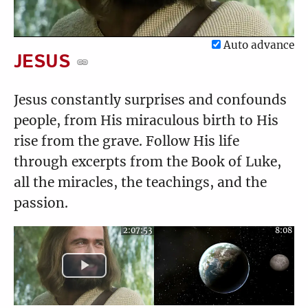
1
2
3
4
5
6
7
8
9
10
Video
11
12
13
14
15
16
17
18
19
20
Auto advance
21
22
JESUS
Jesus constantly surprises and confounds
people, from His miraculous birth to His
rise from the grave. Follow His life
through excerpts from the Book of Luke,
all the miracles, the teachings, and the
passion.
2:07:53
8:08