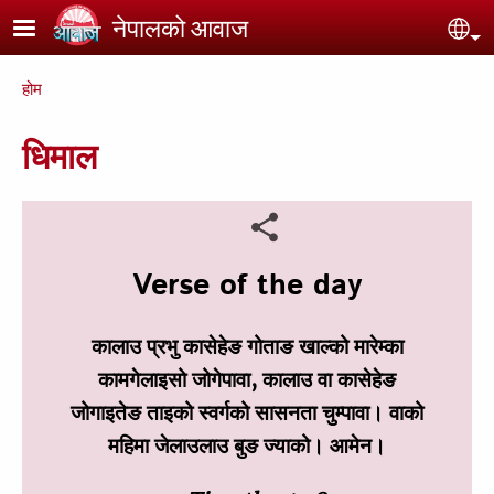
Skip to main content
नेपालको आवाज
Se
Breadcrumb
होम
धिमाल
Verse of the day
कालाउ प्रभु कासेहेङ गोताङ खाल्को मारेम्का
कामगेलाइसो जोगेपावा, कालाउ वा कासेहेङ
जोगाइतेङ ताइको स्वर्गको सासनता चुम्पावा। वाको
महिमा जेलाउलाउ बुङ ज्याको। आमेन।