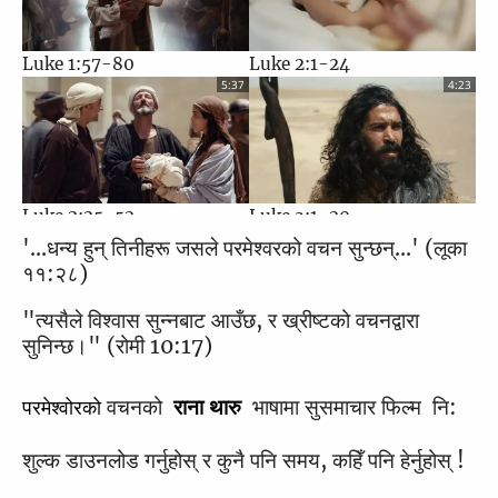
Luke 1:57-80
Luke 2:1-24
14 Sinful Woman Forgiven
15 Women Disciples
5:37
4:23
1:56
2:18
Luke 2:25-52
Luke 3:1-20
16 John the Baptist in
17 Parable of the Sower
4:15
5:34
'...धन्य हुन् तिनीहरू जसले परमेश्वरको वचन सुन्छन्...' (लूका 
Prison
and the Seed
११:२८)
0:55
1:58
"त्यसैले विश्वास सुन्नबाट आउँछ, र ख्रीष्टको वचनद्वारा 
सुनिन्छ।" (रोमी 10:17)
Luke 3:21-38
Luke 4:1-30
3:04
3:33
 वचनको  
 भाषामा सुसमाचार फिल्म 
नि: 
18 Parable of the Lamp
19 Jesus Calms the Storm
राना थारु 
परमेश्वोरको
2:16
2:29
शुल्क डाउनलोड गर्नुहोस् र कुनै पनि समय, कहिँ पनि हेर्नुहोस् ! 