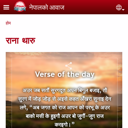
Skip to main content
नेपालको आवाज
Se
Breadcrumb
होम
राना थारु
Verse of the day
अउर जब सतौं सुरगदूत अपन बिगुल बजाइ, तौ
सुरग में जोड़ जोड़ से अइसे कहत अँखरा सुनाइ देन
लगे, “अब जगत को राज आपन को परभू के अउर
बाको मसी के हुइगौ अउर बो जुगौं-जुग राज
करइगो।”