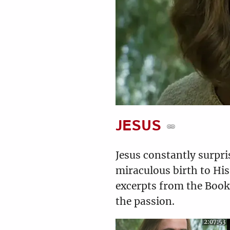
9
10
JESUS
Jesus constantly surpr
miraculous birth to His
excerpts from the Book 
the passion.
2:07:53