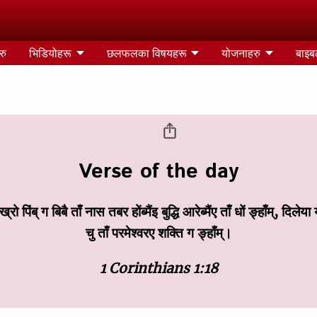
रु
भिडियोहरू
छलफलका विषयहरू
योजनाहरु
बाइबल
Verse of the day
ो पिंब् ग बिबै ताँ नास तबर होंब्मैंइ बुद्धि आरेब्मैंए ताँ धों ङ्हाँम्, दिलेया
चु ताँ परमेश्‍वरए शक्‍ति ग ङ्हाँम्।
1 Corinthians 1:18