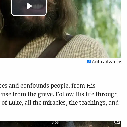
Play
Video
Auto advance
ises and confounds people, from His
 rise from the grave. Follow His life through
of Luke, all the miracles, the teachings, and
8:08
3:42