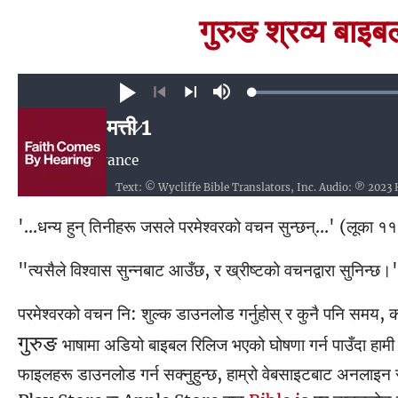
गुरुङ श्रव्य बाइब
Loa
Play
Mute
100
Previous
Next
मत्ती 1
Auto advance
मत्ती
Text: © Wycliffe Bible Translators, Inc. Audio: ℗ 2023
1
2
3
4
5
6
7
8
'...धन्य हुन् तिनीहरू जसले परमेश्वरको वचन सुन्छन्...' (लूका 
11
12
13
14
15
16
17
18
1
21
22
23
24
25
26
27
28
"त्यसैले विश्वास सुन्नबाट आउँछ, र ख्रीष्टको वचनद्वारा सुनिन्छ
मर्कूस
परमेश्वरको वचन नि: शुल्क डाउनलोड गर्नुहोस् र कुनै पनि समय, कह
लूका
1
2
3
4
5
6
7
8
गुरुङ 
भाषामा अडियो बाइबल रिलिज भएको घोषणा गर्न पाउँदा हाम
फाइलहरू डाउनलोड गर्न सक्नुहुन्छ, हाम्रो वेबसाइटबाट अनलाइन स
यूहन्‍ना
11
1
12
2
13
3
14
4
15
5
16
6
7
8