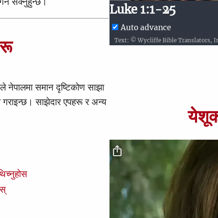
्न सक्नुहुन्छ।
9
9
20
10
Luke 1:1-25
9
9
20
10
Auto advance
रू
Text: © Wycliffe Bible Translators, 
9
9
20
10
9
10
9
10
जसले नेपालमा समान दृष्टिकोण साझा
ध गराइन्छ। साझेदार एपहरू र अन्य
येशू
िच्नुहोस
स्