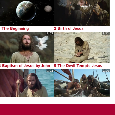
1 The Beginning
2 Birth of Jesus
3:47
2:22
4 Baptism of Jesus by John
5 The Devil Tempts Jesus
1:02
2:01
7 Parable of the Pharisee
8 Miraculous Catch of Fish
and Tax Collector
3:10
1:02