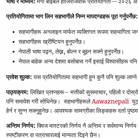
भाषा र माध्यम:
मेगा बाइबल हाजिरीजवाफ प्रतियोगिता—२०२६ अनल
प्रतियोगितामा भाग लिन सहभागीले निम्न मापदण्डहरू पूरा गर्नुपर्नेछ:
सहभागीहरू अनलाइन मार्फत व्यक्तिगत रूपमा सहभागिता जना
सहभागीहरू ख्रीष्टियन हुनुपर्नेछ।
नेपाली भाषा पढ्न, लेख्न, बोल्न र बुझ्न सक्ने हुनुपर्नेछ।
नेपाल बाहेक अन्य देशमा बसोबास गर्ने इसाई विश्वासीहरू पन
प्रवेश शुल्क:
यस प्रतियोगितामा सहभागी हुन कुनै पनि शुल्क लाग्न
पाठ्यक्रम:
लिखित प्रश्नहरू– मत्तीको सुसमाचार, पहिलो र दोस्रो 
पनि समावेश गरी सोधिनेछ। सहभागीहरूले
Aawaznepali
युट
हेर्न र सुन्न सक्नुहुनेछ। आवश्यक सामग्रीका लिङ्कहरू दर्ता पृष
अन्तिम निर्णय:
क्विज मास्टरको निर्णय नै अन्तिम र सर्वमान्य निर
स्पष्टीकरण वा पत्राचारलाई मान्यता दिइने छैन।