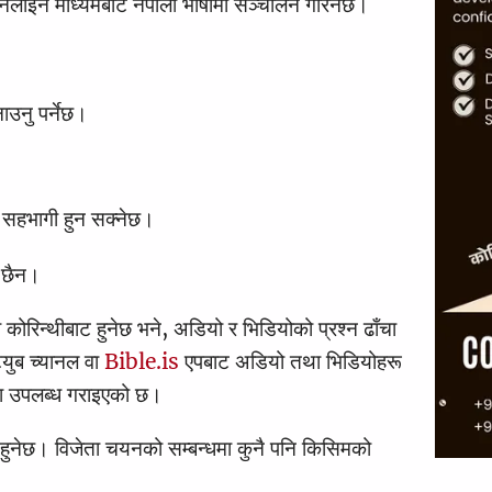
ाइन माध्यमबाट नेपाली भाषामा सञ्चालन गरिनेछ।
उनु पर्नेछ।
ि सहभागी हुन सक्नेछ।
े छैन।
कोरिन्थीबाट हुनेछ भने, अडियो र भिडियोको प्रश्न ढाँचा
्युब च्यानल वा
Bible.is
एपबाट अडियो तथा भिडियोहरू
्ठमा उपलब्ध गराइएको छ।
्णय हुनेछ। विजेता चयनको सम्बन्धमा कुनै पनि किसिमको